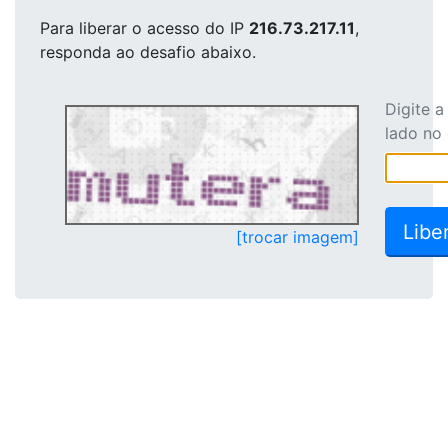
Para liberar o acesso
do IP
216.73.217.11
,
responda ao desafio abaixo.
Digite 
lado no
[trocar imagem]