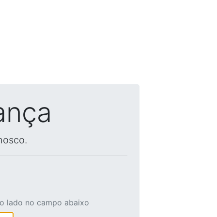
ança
nosco.
ao lado no campo abaixo