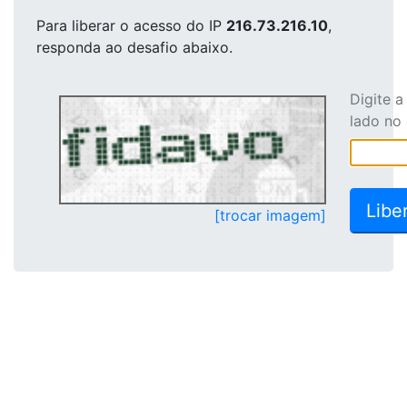
Para liberar o acesso
do IP
216.73.216.10
,
responda ao desafio abaixo.
Digite 
lado no
[trocar imagem]