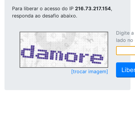
Para liberar o acesso
do IP
216.73.217.154
,
responda ao desafio abaixo.
Digite 
lado no
[trocar imagem]