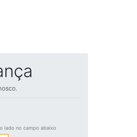
ança
nosco.
ao lado no campo abaixo