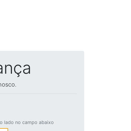
ança
nosco.
ao lado no campo abaixo