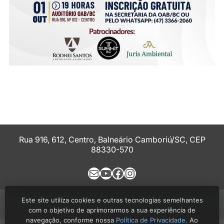
Rua 916, 612, Centro, Balneário Camboriú/SC, CEP
88330-570
E-mail
Youtube
Facebook
Instagram
Este site utiliza cookies e outras tecnologias semelhantes
História
Comissões
Eventos
Notícias
Política de Privacidade
com o objetivo de aprimorarmos a sua experiência de
navegação, conforme nossa
Política de Privacidade
. Ao