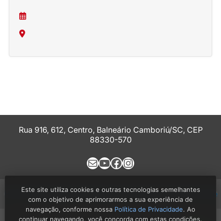
Rua 916, 612, Centro, Balneário Camboriú/SC, CEP
88330-570
E-mail
Youtube
Facebook
Instagram
Este site utiliza cookies e outras tecnologias semelhantes
História
Comissões
Eventos
Notícias
Política de Privacidade
com o objetivo de aprimorarmos a sua experiência de
navegação, conforme nossa
Política de Privacidade
. Ao
continuar navegando, você concorda com estas condições.