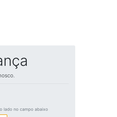
ança
nosco.
ao lado no campo abaixo