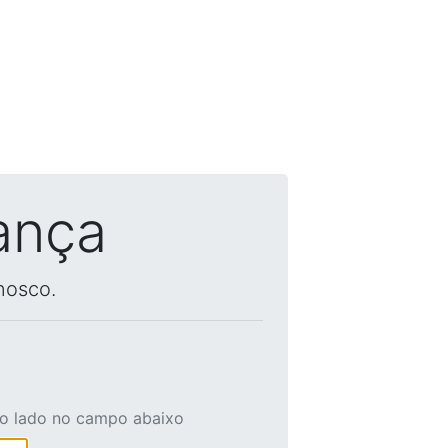
ança
nosco.
ao lado no campo abaixo