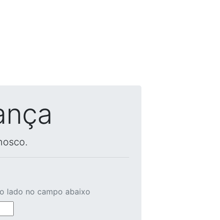
ança
nosco.
ao lado no campo abaixo