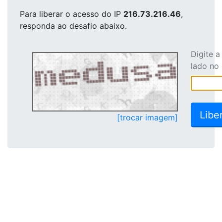
Para liberar o acesso
do IP
216.73.216.46
,
responda ao desafio abaixo.
Digite 
lado no
[trocar imagem]