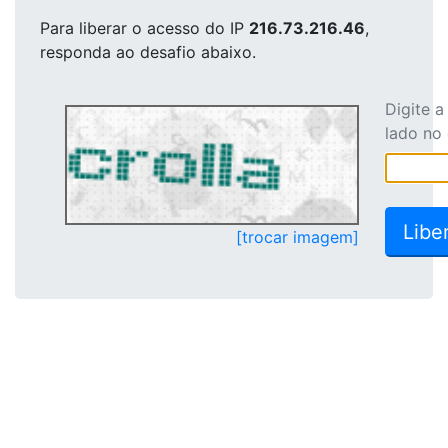
Para liberar o acesso
do IP
216.73.216.46
,
responda ao desafio abaixo.
Digite 
lado no
[trocar imagem]