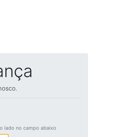
ança
nosco.
ao lado no campo abaixo