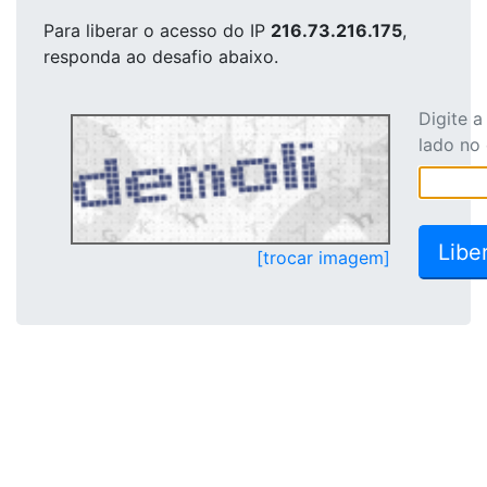
Para liberar o acesso
do IP
216.73.216.175
,
responda ao desafio abaixo.
Digite 
lado no
[trocar imagem]