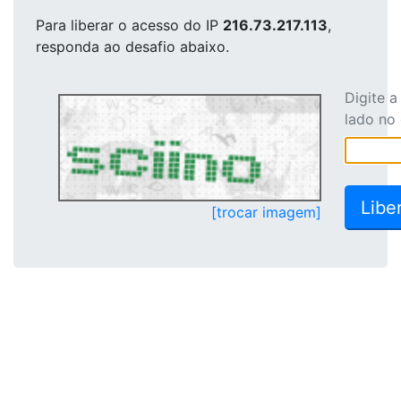
Para liberar o acesso
do IP
216.73.217.113
,
responda ao desafio abaixo.
Digite 
lado no
[trocar imagem]