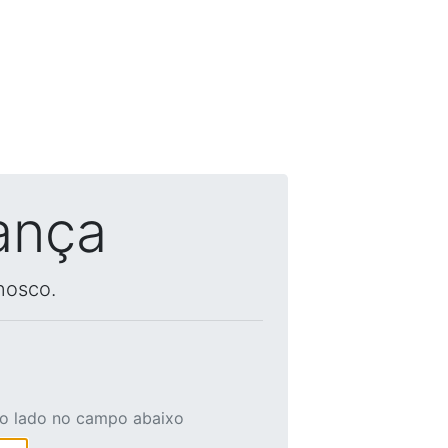
ança
nosco.
ao lado no campo abaixo