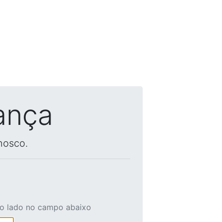
ança
nosco.
ao lado no campo abaixo