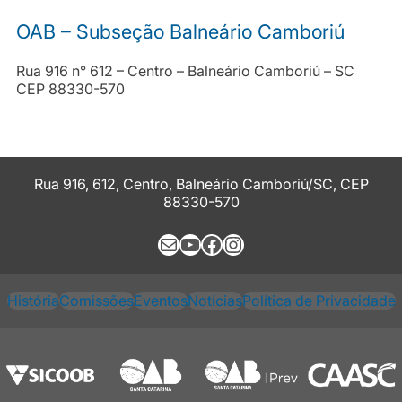
OAB – Subseção Balneário Camboriú
Rua 916 n° 612 – Centro – Balneário Camboriú – SC
CEP 88330-570
Rua 916, 612, Centro, Balneário Camboriú/SC, CEP
88330-570
E-mail
Youtube
Facebook
Instagram
História
Comissões
Eventos
Notícias
Política de Privacidade