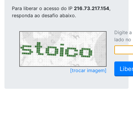
Para liberar o acesso
do IP
216.73.217.154
,
responda ao desafio abaixo.
Digite 
lado no
[trocar imagem]