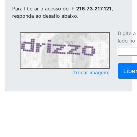
Para liberar o acesso
do IP
216.73.217.121
,
responda ao desafio abaixo.
Digite 
lado no
[trocar imagem]