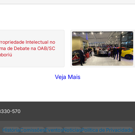
ropriedade Intelectual no
Tema de Debate na OAB/SC
mboriú
Veja Mais
88330-570
História
Comissões
Eventos
Notícias
Política de Privacidade