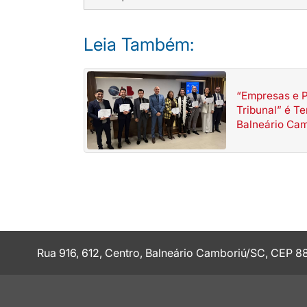
Leia Também:
“Empresas e P
Tribunal” é 
Balneário Ca
Rua 916, 612, Centro, Balneário Camboriú/SC, CEP 